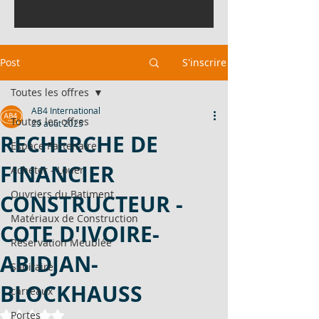
Post
S'inscrire
Toutes les offres
AB4 International
Toutes les offres
29 août 2025
RECHERCHE DE
Espace Partenaire
FINANCIER
Acheter - Louer
Ouvriers du Batiment
CONSTRUCTEUR -
Matériaux de Construction
COTE D'IVOIRE-
Réservation Meublée
ABIDJAN-
Sanitaire
BLOCKHAUSS
carreaux
Noté NaN étoiles sur 5.
Portes