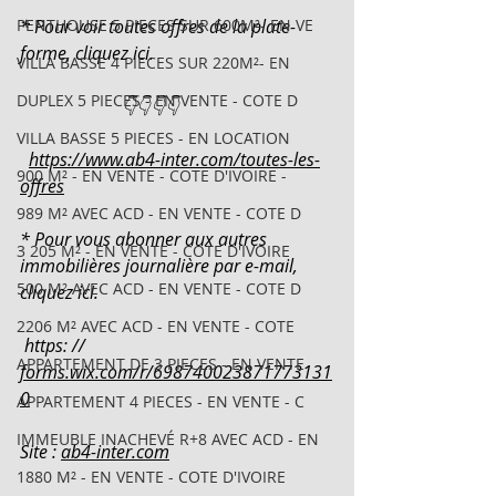
PENTHOUSE 5 PIECES SUR 600M²- EN VE
* Pour voir toutes offres de la plate-
forme, cliquez ici.
VILLA BASSE 4 PIECES SUR 220M²- EN
DUPLEX 5 PIECES - EN VENTE - COTE D
                       👇👇👇👇
VILLA BASSE 5 PIECES - EN LOCATION
https://www.ab4-inter.com/toutes-les-
900 M² - EN VENTE - COTE D'IVOIRE -
offres
989 M² AVEC ACD - EN VENTE - COTE D
* Pour vous abonner aux autres 
3 205 M² - EN VENTE - COTE D'IVOIRE
immobilières journalière par e-mail, 
500 M² AVEC ACD - EN VENTE - COTE D
cliquez ici.
2206 M² AVEC ACD - EN VENTE - COTE
 https: // 
APPARTEMENT DE 3 PIECES - EN VENTE
forms.wix.com/r/698740023871773131
0
APPARTEMENT 4 PIECES - EN VENTE - C
IMMEUBLE INACHEVÉ R+8 AVEC ACD - EN
Site : 
ab4-inter.com
1880 M² - EN VENTE - COTE D'IVOIRE