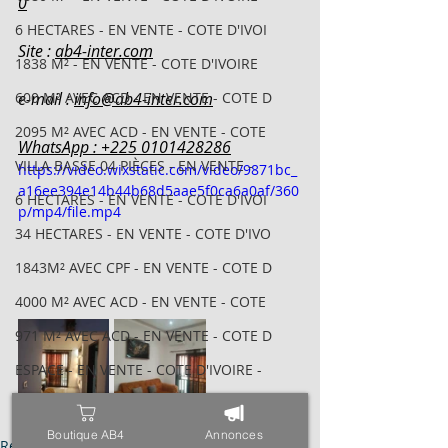
0
6 HECTARES - EN VENTE - COTE D'IVOI
Site : 
ab4-inter.com
1838 M² - EN VENTE - COTE D'IVOIRE
600 M² AVEC ACD - EN VENTE - COTE D
e-mail : 
info@ab4-inter.com
2095 M² AVEC ACD - EN VENTE - COTE
WhatsApp : +225 0101428286
VILLA BASSE 04 PIÈCES - EN VENTE -
https://video.wixstatic.com/video/9871bc_
a16ee394e14b44b68d5aae5f0ca6a0af/360
6 HECTARES - EN VENTE - COTE D'IVOI
p/mp4/file.mp4
34 HECTARES - EN VENTE - COTE D'IVO
1843M² AVEC CPF - EN VENTE - COTE D
4000 M² AVEC ACD - EN VENTE - COTE
971 M² AVEC ACD - EN VENTE - COTE D
ESPACE - EN VENTE - COTE D'IVOIRE -
TRIPLEX SUR 600 M² - EN VENTE - COT
Boutique AB4
Annonces
400 M² AVEC ACD - EN VENTE - COTE D
Réservation Meublée