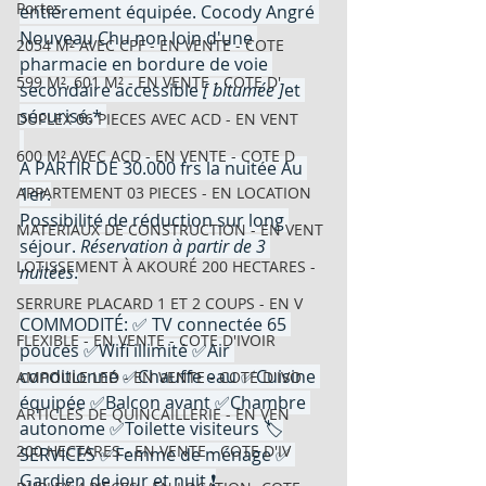
Portes
entièrement équipée. Cocody Angré 
Nouveau Chu non loin d'une 
2054 M² AVEC CPF - EN VENTE - COTE
pharmacie en bordure de voie 
599 M², 601 M² - EN VENTE - COTE D'
secondaire accessible 
[ bitumée ]
et 
sécurisé.* 
DUPLEX 06 PIECES AVEC ACD - EN VENT
600 M² AVEC ACD - EN VENTE - COTE D
A PARTIR DE 30.000 frs la nuitée Au 
APPARTEMENT 03 PIECES - EN LOCATION
1er.
Possibilité de réduction sur long 
MATERIAUX DE CONSTRUCTION - EN VENT
séjour. 
Réservation à partir de 3 
LOTISSEMENT À AKOURÉ 200 HECTARES -
nuitées
.
SERRURE PLACARD 1 ET 2 COUPS - EN V
COMMODITÉ: ✅ TV connectée 65 
FLEXIBLE - EN VENTE - COTE D'IVOIR
pouces ✅Wifi illimité ✅Air 
conditionné ✅Chauffe eau ✅Cuisine 
AMPOULE LED - EN VENTE - COTE D'IVO
équipée ✅Balcon avant ✅Chambre 
ARTICLES DE QUINCAILLERIE - EN VEN
autonome ✅Toilette visiteurs 🏷️
200 HECTARES - EN VENTE - COTE D'IV
SERVICES ✅Femme de ménage ✅ 
Gardien de jour et nuit ❗️