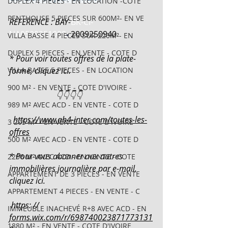
DUPLEX 4 PIECES - EN LOCATION -COTE
PENTHOUSE 5 PIECES SUR 600M²- EN VE
REFERENCE : BAY-
BK-CI-
NA0509251008
- 
2009250940
VILLA BASSE 4 PIECES SUR 220M²- EN
DUPLEX 5 PIECES - EN VENTE - COTE D
* Pour voir toutes offres de la plate-
VILLA BASSE 5 PIECES - EN LOCATION
forme, cliquez ici.
900 M² - EN VENTE - COTE D'IVOIRE -
                       👇👇👇👇
989 M² AVEC ACD - EN VENTE - COTE D
https://www.ab4-inter.com/toutes-les-
3 205 M² - EN VENTE - COTE D'IVOIRE
offres
500 M² AVEC ACD - EN VENTE - COTE D
* Pour vous abonner aux autres 
2206 M² AVEC ACD - EN VENTE - COTE
immobilières journalière par e-mail, 
APPARTEMENT DE 3 PIECES - EN VENTE
cliquez ici.
APPARTEMENT 4 PIECES - EN VENTE - C
 https: // 
IMMEUBLE INACHEVÉ R+8 AVEC ACD - EN
forms.wix.com/r/698740023871773131
1880 M² - EN VENTE - COTE D'IVOIRE