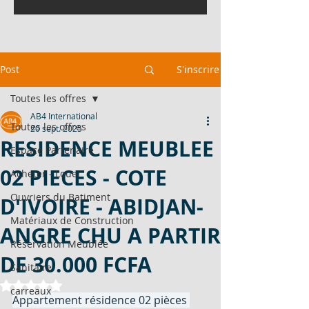
Post
S'inscrire
Toutes les offres
AB4 International
Toutes les offres
20 sept. 2025
RESIDENCE MEUBLEE
Espace Partenaire
02 PIECES - COTE
Acheter - Louer
Ouvriers du Batiment
D'IVOIRE - ABIDJAN-
Matériaux de Construction
ANGRE CHU A PARTIR
Réservation Meublée
DE 30.000 FCFA
Sanitaire
Noté NaN étoiles sur 5.
carreaux
Appartement résidence 02 pièces 