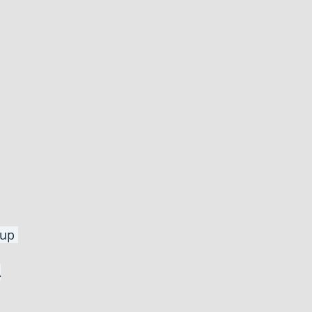
up 
A