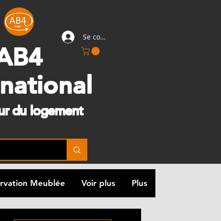
Se connecter
AB4
rnational
eur du logement
rvation Meublée
Voir plus
Plus