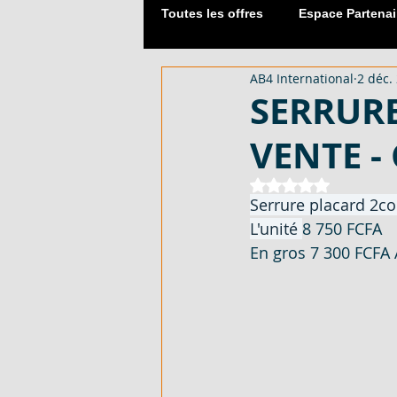
Toutes les offres
Espace Partenai
AB4 International
2 déc.
Matériaux de Construction
SERRURE
VENTE -
2054 M² AVEC CPF - EN VENTE -
Noté NaN étoiles 
Serrure placard 2co
L'unité 
8 750 FCFA 
DUPLEX 06 PIECES AVEC ACD - 
En gros 7 300 FCFA
APPARTEMENT 03 PIECES - EN 
LOTISSEMENT À AKOURÉ 200 H