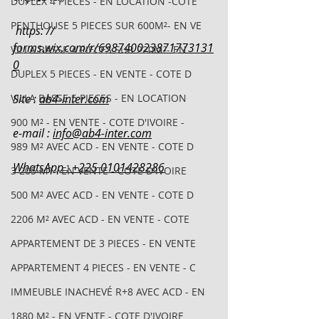
DUPLEX 4 PIECES - EN LOCATION -COTE
PENTHOUSE 5 PIECES SUR 600M²- EN VE
 https: // 
forms.wix.com/r/698740023871773131
VILLA BASSE 4 PIECES SUR 220M²- EN
0
DUPLEX 5 PIECES - EN VENTE - COTE D
VILLA BASSE 5 PIECES - EN LOCATION
Site : 
ab4-inter.com
900 M² - EN VENTE - COTE D'IVOIRE -
e-mail : 
info@ab4-inter.com
989 M² AVEC ACD - EN VENTE - COTE D
WhatsApp : +225 0101428286
3 205 M² - EN VENTE - COTE D'IVOIRE
500 M² AVEC ACD - EN VENTE - COTE D
2206 M² AVEC ACD - EN VENTE - COTE
APPARTEMENT DE 3 PIECES - EN VENTE
APPARTEMENT 4 PIECES - EN VENTE - C
IMMEUBLE INACHEVÉ R+8 AVEC ACD - EN
1880 M² - EN VENTE - COTE D'IVOIRE