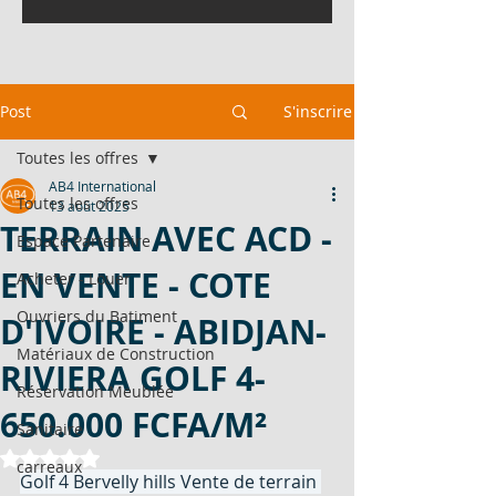
Post
S'inscrire
Toutes les offres
AB4 International
Toutes les offres
13 août 2025
TERRAIN AVEC ACD -
Espace Partenaire
EN VENTE - COTE
Acheter - Louer
Ouvriers du Batiment
D'IVOIRE - ABIDJAN-
Matériaux de Construction
RIVIERA GOLF 4-
Réservation Meublée
650.000 FCFA/M²
Sanitaire
Noté NaN étoiles sur 5.
carreaux
Golf 4 Bervelly hills Vente de terrain 