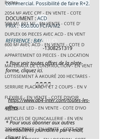
Portes
commercial. Possibilité de faire R+2.
2054 M² AVEC CPF - EN VENTE - COTE
DOCUMENT : 
ACD
599 M², 601 M² - EN VENTE - COTE D'
PRIX : 
 650.000
 FCFA/M2
DUPLEX 06 PIECES AVEC ACD - EN VENT
REFERENCE : BAY- 
LU-CI-
600 M² AVEC ACD - EN VENTE - COTE D
NA1604251822
-
1308251319
APPARTEMENT 03 PIECES - EN LOCATION
* Pour voir toutes offres de la plate-
MATERIAUX DE CONSTRUCTION - EN VENT
forme, cliquez ici.
LOTISSEMENT À AKOURÉ 200 HECTARES -
                       👇👇👇👇
SERRURE PLACARD 1 ET 2 COUPS - EN V
FLEXIBLE - EN VENTE - COTE D'IVOIR
https://www.ab4-inter.com/toutes-les-
offres
AMPOULE LED - EN VENTE - COTE D'IVO
ARTICLES DE QUINCAILLERIE - EN VEN
* Pour vous abonner aux autres 
200 HECTARES - EN VENTE - COTE D'IV
immobilières journalière par e-mail, 
cliquez ici.