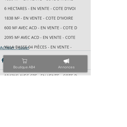
6 HECTARES - EN VENTE - COTE D'IVOI
1838 M² - EN VENTE - COTE D'IVOIRE
600 M² AVEC ACD - EN VENTE - COTE D
2095 M² AVEC ACD - EN VENTE - COTE
VILLA BASSE 04 PIÈCES - EN VENTE -
Acheter - Louer
6 HECTARES - EN VENTE - COTE D'IVOI
34 HECTARES - EN VENTE - COTE D'IVO
Boutique AB4
Annonces
1843M² AVEC CPF - EN VENTE - COTE D
4000 M² AVEC ACD - EN VENTE - COTE
Posts récents
Voir tout
971 M² AVEC ACD - EN VENTE - COTE D
ESPACE - EN VENTE - COTE D'IVOIRE -
TRIPLEX SUR 600 M² - EN VENTE - COT
400 M² AVEC ACD - EN VENTE - COTE D