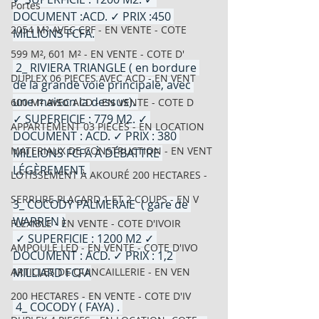
Portes
DOCUMENT :ACD. ✓ PRIX :450 
2054 M² AVEC CPF - EN VENTE - COTE
MILLIONS FCFA.
599 M², 601 M² - EN VENTE - COTE D'
 2_ RIVIERA TRIANGLE ( en bordure 
DUPLEX 06 PIECES AVEC ACD - EN VENT
de la grande voie principale, avec 
une maison la dessus). 
600 M² AVEC ACD - EN VENTE - COTE D
✓ SUPERFICIE : 779 M2. ✓ 
APPARTEMENT 03 PIECES - EN LOCATION
DOCUMENT : ACD. ✓ PRIX : 380 
MATERIAUX DE CONSTRUCTION - EN VENT
MILLIONS FCFA À DÉBATTRE 
LÉGÈREMENT. 
LOTISSEMENT À AKOURÉ 200 HECTARES -
SERRURE PLACARD 1 ET 2 COUPS - EN V
3_ COCODY PALMERAIE  ( gare de 
WARREN )
FLEXIBLE - EN VENTE - COTE D'IVOIR
 ✓ SUPERFICIE : 1200 M2 ✓ 
AMPOULE LED - EN VENTE - COTE D'IVO
DOCUMENT : ACD. ✓ PRIX : 1,2 
ARTICLES DE QUINCAILLERIE - EN VEN
MILLIARD FCFA
200 HECTARES - EN VENTE - COTE D'IV
 4_ COCODY ( FAYA) . 