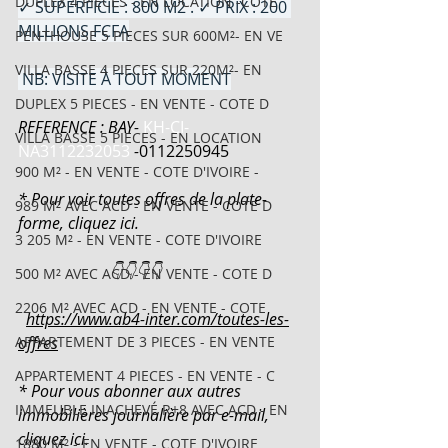
DUPLEX 4 PIECES - EN LOCATION -COTE
✓ SUPERFICIE : 800 M2 . ✓ PRIX : 200 
MILLIONS FCFA
PENTHOUSE 5 PIECES SUR 600M²- EN VE
VILLA BASSE 4 PIECES SUR 220M²- EN
 NB: VISITE À TOUT MOMENT
DUPLEX 5 PIECES - EN VENTE - COTE D
REFERENCE : BAY- 
KH-CI-
VILLA BASSE 5 PIECES - EN LOCATION
NA3112232053
-
0112250945
900 M² - EN VENTE - COTE D'IVOIRE -
* Pour voir toutes offres de la plate-
989 M² AVEC ACD - EN VENTE - COTE D
forme, cliquez ici.
3 205 M² - EN VENTE - COTE D'IVOIRE
                       👇👇👇👇
500 M² AVEC ACD - EN VENTE - COTE D
2206 M² AVEC ACD - EN VENTE - COTE
https://www.ab4-inter.com/toutes-les-
APPARTEMENT DE 3 PIECES - EN VENTE
offres
APPARTEMENT 4 PIECES - EN VENTE - C
* Pour vous abonner aux autres 
IMMEUBLE INACHEVÉ R+8 AVEC ACD - EN
immobilières journalière par e-mail, 
cliquez ici.
1880 M² - EN VENTE - COTE D'IVOIRE