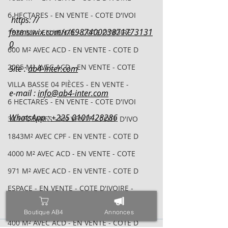
6 HECTARES - EN VENTE - COTE D'IVOI
 https: // 
forms.wix.com/r/698740023871773131
1838 M² - EN VENTE - COTE D'IVOIRE
0
600 M² AVEC ACD - EN VENTE - COTE D
2095 M² AVEC ACD - EN VENTE - COTE
Site : 
ab4-inter.com
VILLA BASSE 04 PIÈCES - EN VENTE -
e-mail : 
info@ab4-inter.com
6 HECTARES - EN VENTE - COTE D'IVOI
WhatsApp : +225 0101428286
34 HECTARES - EN VENTE - COTE D'IVO
1843M² AVEC CPF - EN VENTE - COTE D
4000 M² AVEC ACD - EN VENTE - COTE
971 M² AVEC ACD - EN VENTE - COTE D
ESPACE - EN VENTE - COTE D'IVOIRE -
TRIPLEX SUR 600 M² - EN VENTE - COT
Boutique AB4
Annonces
400 M² AVEC ACD - EN VENTE - COTE D