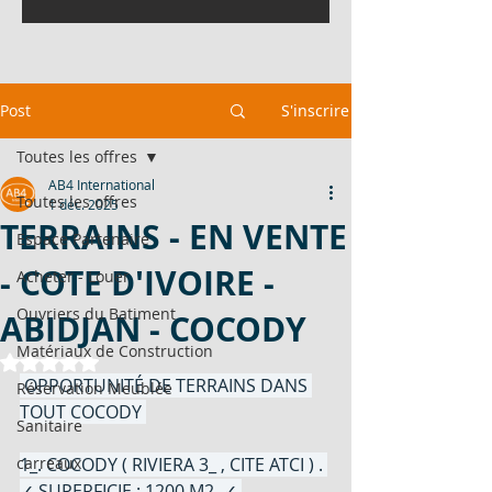
Post
S'inscrire
Toutes les offres
AB4 International
Toutes les offres
1 déc. 2025
TERRAINS - EN VENTE
Espace Partenaire
- COTE D'IVOIRE -
Acheter - Louer
Ouvriers du Batiment
ABIDJAN - COCODY
Matériaux de Construction
Noté NaN étoiles sur 5.
 OPPORTUNITÉ DE TERRAINS DANS 
Réservation Meublée
TOUT COCODY 
Sanitaire
carreaux
1_. COCODY ( RIVIERA 3_ , CITE ATCI ) . 
✓ SUPERFICIE : 1200 M2. ✓ 