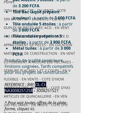
Portes
de 
3 200 FCFA
2054 M² AVEC CPF - EN VENTE - COTE
Tôle Bac laqué prépeint 
(couleur)
 : à partir de 
3 600 FCFA
599 M², 601 M² - EN VENTE - COTE D'
Tôle ondulée 5 étoiles
 : à partir 
DUPLEX 06 PIECES AVEC ACD - EN VENT
de 
3 800 FCFA
Tôle ondulée prépeinte 5 
600 M² AVEC ACD - EN VENTE - COTE D
étoiles
 : à partir de 
3 800 FCFA
APPARTEMENT 03 PIECES - EN LOCATION
Métal tuiles
 : à partir de 
3 000 
MATERIAUX DE CONSTRUCTION - EN VENT
FCFA
Produits de qualité supérieure, 
LOTISSEMENT À AKOURÉ 200 HECTARES -
Finitions soignées, Tarifs compétitifs 
SERRURE PLACARD 1 ET 2 COUPS - EN V
pour vos projets de construction.
FLEXIBLE - EN VENTE - COTE D'IVOIR
REFERENCE : BAY-
OL-CI-
AMPOULE LED - EN VENTE - COTE D'IVO
NA3008251258
- 
3008251521
ARTICLES DE QUINCAILLERIE - EN VEN
* Pour voir toutes offres de la plate-
200 HECTARES - EN VENTE - COTE D'IV
forme, cliquez ici.