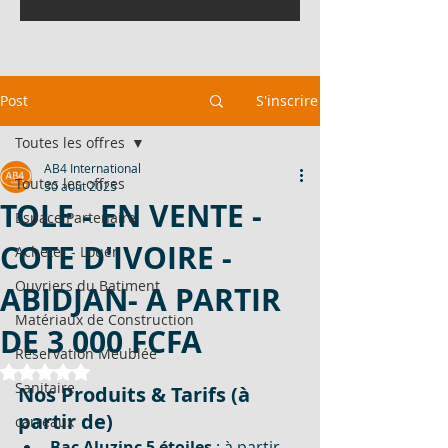
Post
S'inscrire
Toutes les offres
AB4 International
Toutes les offres
30 août 2025
TOLE - EN VENTE -
Espace Partenaire
COTE D'IVOIRE -
Acheter - Louer
Ouvriers du Batiment
ABIDJAN- A PARTIR
Matériaux de Construction
DE 3 000 FCFA
Réservation Meublée
Noté NaN étoiles sur 5.
Sanitaire
Nos Produits & Tarifs (à 
partir de)
carreaux
Bac Aluzinc 5 étoiles
 : à partir 