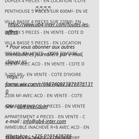
DUPLEX 4 PIECES - EN LOCATION -COTE
                       👇👇👇👇
PENTHOUSE 5 PIECES SUR 600M²- EN VE
VILLA BASSE 4 PIECES SUR 220M²- EN
https://www.ab4-inter.com/toutes-les-
offres
DUPLEX 5 PIECES - EN VENTE - COTE D
VILLA BASSE 5 PIECES - EN LOCATION
* Pour vous abonner aux autres 
900 M² - EN VENTE - COTE D'IVOIRE -
immobilières journalière par e-mail, 
cliquez ici.
989 M² AVEC ACD - EN VENTE - COTE D
3 205 M² - EN VENTE - COTE D'IVOIRE
 https: // 
forms.wix.com/r/698740023871773131
500 M² AVEC ACD - EN VENTE - COTE D
0
2206 M² AVEC ACD - EN VENTE - COTE
APPARTEMENT DE 3 PIECES - EN VENTE
Site : 
ab4-inter.com
APPARTEMENT 4 PIECES - EN VENTE - C
e-mail : 
info@ab4-inter.com
IMMEUBLE INACHEVÉ R+8 AVEC ACD - EN
WhatsApp : +225 0101428286
1880 M² - EN VENTE - COTE D'IVOIRE