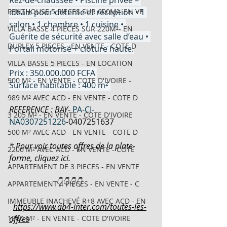
Rez-de-chaussée • Piscine privée – 
PENTHOUSE 5 PIECES SUR 600M²- EN VE
idéale pour détente et réception • 1 
salon • 1 chambre • 1 cuisine • 
VILLA BASSE 4 PIECES SUR 220M²- EN
Guérite de sécurité avec salle d’eau • 
DUPLEX 5 PIECES - EN VENTE - COTE D
Portail motorisé + clôture haute.
VILLA BASSE 5 PIECES - EN LOCATION
Prix : 350.000.000 FCFA 
900 M² - EN VENTE - COTE D'IVOIRE -
Surface habitable : 400 m² 
989 M² AVEC ACD - EN VENTE - COTE D
REFERENCE : BAY-
PA-CI-
3 205 M² - EN VENTE - COTE D'IVOIRE
NA0307251226
-
0407251637
500 M² AVEC ACD - EN VENTE - COTE D
* Pour voir toutes offres de la plate-
2206 M² AVEC ACD - EN VENTE - COTE
forme, cliquez ici.
APPARTEMENT DE 3 PIECES - EN VENTE
                       👇👇👇👇
APPARTEMENT 4 PIECES - EN VENTE - C
IMMEUBLE INACHEVÉ R+8 AVEC ACD - EN
https://www.ab4-inter.com/toutes-les-
1880 M² - EN VENTE - COTE D'IVOIRE
offres