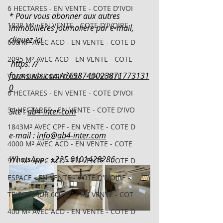
6 HECTARES - EN VENTE - COTE D'IVOI
* Pour vous abonner aux autres 
1838 M² - EN VENTE - COTE D'IVOIRE
immobilières journalière par e-mail, 
cliquez ici.
600 M² AVEC ACD - EN VENTE - COTE D
2095 M² AVEC ACD - EN VENTE - COTE
 https: // 
forms.wix.com/r/698740023871773131
VILLA BASSE 04 PIÈCES - EN VENTE -
0
6 HECTARES - EN VENTE - COTE D'IVOI
34 HECTARES - EN VENTE - COTE D'IVO
Site : 
ab4-inter.com
1843M² AVEC CPF - EN VENTE - COTE D
e-mail : 
info@ab4-inter.com
4000 M² AVEC ACD - EN VENTE - COTE
WhatsApp : +225 0101428286
971 M² AVEC ACD - EN VENTE - COTE D
ESPACE - EN VENTE - COTE D'IVOIRE -
TRIPLEX SUR 600 M² - EN VENTE - COT
400 M² AVEC ACD - EN VENTE - COTE D