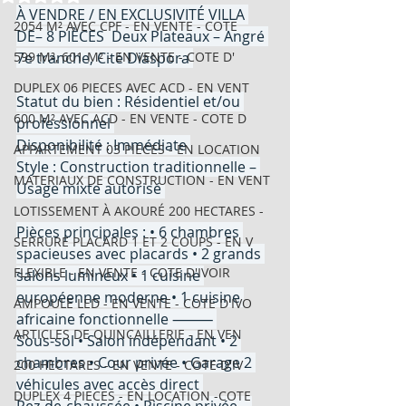
À VENDRE / EN EXCLUSIVITÉ VILLA 
2054 M² AVEC CPF - EN VENTE - COTE
DE– 8 PIÈCES  Deux Plateaux – Angré 
599 M², 601 M² - EN VENTE - COTE D'
7e tranche, Cité Diaspora 
DUPLEX 06 PIECES AVEC ACD - EN VENT
Statut du bien : Résidentiel et/ou 
600 M² AVEC ACD - EN VENTE - COTE D
professionnel 
Disponibilité : Immédiate 
APPARTEMENT 03 PIECES - EN LOCATION
Style : Construction traditionnelle – 
MATERIAUX DE CONSTRUCTION - EN VENT
Usage mixte autorisé 
LOTISSEMENT À AKOURÉ 200 HECTARES -
Pièces principales : • 6 chambres 
SERRURE PLACARD 1 ET 2 COUPS - EN V
spacieuses avec placards • 2 grands 
FLEXIBLE - EN VENTE - COTE D'IVOIR
salons lumineux • 1 cuisine 
européenne moderne • 1 cuisine 
AMPOULE LED - EN VENTE - COTE D'IVO
africaine fonctionnelle ⸻ 
ARTICLES DE QUINCAILLERIE - EN VEN
Sous-sol • Salon indépendant • 2 
chambres • Cour privée • Garage 2 
200 HECTARES - EN VENTE - COTE D'IV
véhicules avec accès direct 
DUPLEX 4 PIECES - EN LOCATION -COTE