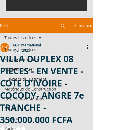
Post
S'inscrire
Toutes les offres
AB4 International
Toutes les offres
4 juil. 2025
VILLA DUPLEX 08
Espace Partenaire
PIECES - EN VENTE -
Acheter - Louer
Ouvriers du Batiment
COTE D'IVOIRE -
Matériaux de Construction
COCODY- ANGRE 7e
Réservation Meublée
TRANCHE -
Sanitaire
350.000.000 FCFA
carreaux
Noté NaN étoiles sur 5.
Portes