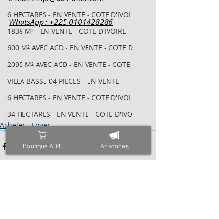
6 HECTARES - EN VENTE - COTE D'IVOI
WhatsApp : +225 0101428286
1838 M² - EN VENTE - COTE D'IVOIRE
600 M² AVEC ACD - EN VENTE - COTE D
2095 M² AVEC ACD - EN VENTE - COTE
VILLA BASSE 04 PIÈCES - EN VENTE -
6 HECTARES - EN VENTE - COTE D'IVOI
34 HECTARES - EN VENTE - COTE D'IVO
Acheter - Louer
1843M² AVEC CPF - EN VENTE - COTE D
Boutique AB4
Annonces
4000 M² AVEC ACD - EN VENTE - COTE
971 M² AVEC ACD - EN VENTE - COTE D
ESPACE - EN VENTE - COTE D'IVOIRE -
TRIPLEX SUR 600 M² - EN VENTE - COT
Posts récents
Voir tout
400 M² AVEC ACD - EN VENTE - COTE D