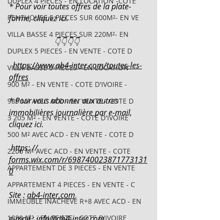
DUPLEX 4 PIECES - EN LOCATION -COTE
* Pour voir toutes offres de la plate-
PENTHOUSE 5 PIECES SUR 600M²- EN VE
forme, cliquez ici.
VILLA BASSE 4 PIECES SUR 220M²- EN
                       👇👇👇👇
DUPLEX 5 PIECES - EN VENTE - COTE D
https://www.ab4-inter.com/toutes-les-
VILLA BASSE 5 PIECES - EN LOCATION
offres
900 M² - EN VENTE - COTE D'IVOIRE -
* Pour vous abonner aux autres 
989 M² AVEC ACD - EN VENTE - COTE D
immobilières journalière par e-mail, 
3 205 M² - EN VENTE - COTE D'IVOIRE
cliquez ici.
500 M² AVEC ACD - EN VENTE - COTE D
 https: // 
2206 M² AVEC ACD - EN VENTE - COTE
forms.wix.com/r/698740023871773131
APPARTEMENT DE 3 PIECES - EN VENTE
0
APPARTEMENT 4 PIECES - EN VENTE - C
Site : 
ab4-inter.com
IMMEUBLE INACHEVÉ R+8 AVEC ACD - EN
1880 M² - EN VENTE - COTE D'IVOIRE
e-mail : 
info@ab4-inter.com