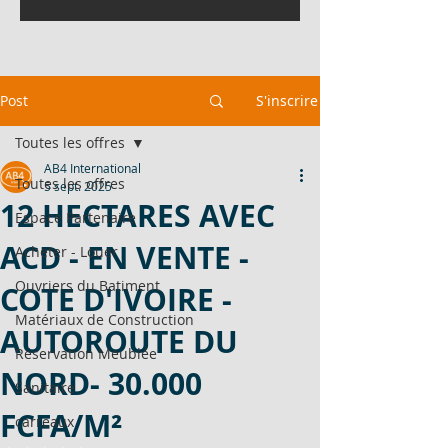
Post
S'inscrire
Toutes les offres
AB4 International
Toutes les offres
5 sept. 2025
12 HECTARES AVEC
Espace Partenaire
ACD - EN VENTE -
Acheter - Louer
Ouvriers du Batiment
COTE D'IVOIRE -
Matériaux de Construction
AUTOROUTE DU
Réservation Meublée
NORD- 30.000
Sanitaire
FCFA/M²
carreaux