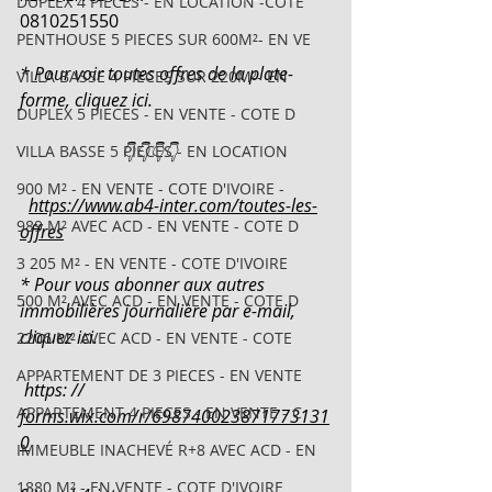
DUPLEX 4 PIECES - EN LOCATION -COTE
0810251550
PENTHOUSE 5 PIECES SUR 600M²- EN VE
* Pour voir toutes offres de la plate-
VILLA BASSE 4 PIECES SUR 220M²- EN
forme, cliquez ici.
DUPLEX 5 PIECES - EN VENTE - COTE D
VILLA BASSE 5 PIECES - EN LOCATION
                       👇👇👇👇
900 M² - EN VENTE - COTE D'IVOIRE -
https://www.ab4-inter.com/toutes-les-
989 M² AVEC ACD - EN VENTE - COTE D
offres
3 205 M² - EN VENTE - COTE D'IVOIRE
* Pour vous abonner aux autres 
500 M² AVEC ACD - EN VENTE - COTE D
immobilières journalière par e-mail, 
cliquez ici.
2206 M² AVEC ACD - EN VENTE - COTE
APPARTEMENT DE 3 PIECES - EN VENTE
 https: // 
APPARTEMENT 4 PIECES - EN VENTE - C
forms.wix.com/r/698740023871773131
0
IMMEUBLE INACHEVÉ R+8 AVEC ACD - EN
1880 M² - EN VENTE - COTE D'IVOIRE