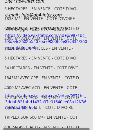
Site : 
ab4-inter.com
6 HECTARES - EN VENTE - COTE D'IVOI
e-mail : 
info@ab4-inter.com
1838 M² - EN VENTE - COTE D'IVOIRE
600 M² AVEC ACD - EN VENTE - COTE D
WhatsApp : +225 0101428286
https://video.wixstatic.com/video/9871bc_
2095 M² AVEC ACD - EN VENTE - COTE
08da4c2602b5407ba79000fc6e89c334/360
p/mp4/file.mp4
VILLA BASSE 04 PIÈCES - EN VENTE -
6 HECTARES - EN VENTE - COTE D'IVOI
34 HECTARES - EN VENTE - COTE D'IVO
1843M² AVEC CPF - EN VENTE - COTE D
4000 M² AVEC ACD - EN VENTE - COTE
https://video.wixstatic.com/video/9871bc_
971 M² AVEC ACD - EN VENTE - COTE D
3ddab821abd1432a97e01640ee08a12f/36
ESPACE - EN VENTE - COTE D'IVOIRE -
0p/mp4/file.mp4
TRIPLEX SUR 600 M² - EN VENTE - COT
400 M² AVEC ACD - EN VENTE - COTE D