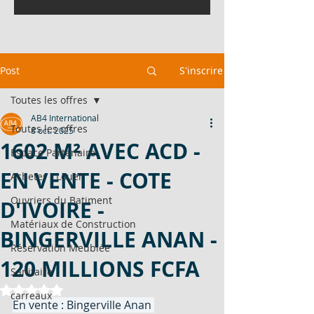
Post
S'inscrire
Toutes les offres
AB4 International
Toutes les offres
8 oct. 2025
1602 M² AVEC ACD -
Espace Partenaire
EN VENTE - COTE
Acheter - Louer
Ouvriers du Batiment
D'IVOIRE -
Matériaux de Construction
BINGERVILLE ANAN -
Réservation Meublée
120 MILLIONS FCFA
Sanitaire
Noté NaN étoiles sur 5.
carreaux
En vente : Bingerville Anan 