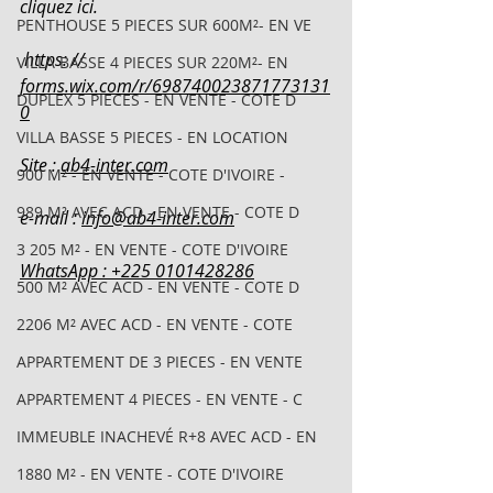
cliquez ici.
PENTHOUSE 5 PIECES SUR 600M²- EN VE
 https: // 
VILLA BASSE 4 PIECES SUR 220M²- EN
forms.wix.com/r/698740023871773131
DUPLEX 5 PIECES - EN VENTE - COTE D
0
VILLA BASSE 5 PIECES - EN LOCATION
Site : 
ab4-inter.com
900 M² - EN VENTE - COTE D'IVOIRE -
989 M² AVEC ACD - EN VENTE - COTE D
e-mail : 
info@ab4-inter.com
3 205 M² - EN VENTE - COTE D'IVOIRE
WhatsApp : +225 0101428286
500 M² AVEC ACD - EN VENTE - COTE D
2206 M² AVEC ACD - EN VENTE - COTE
APPARTEMENT DE 3 PIECES - EN VENTE
APPARTEMENT 4 PIECES - EN VENTE - C
IMMEUBLE INACHEVÉ R+8 AVEC ACD - EN
1880 M² - EN VENTE - COTE D'IVOIRE