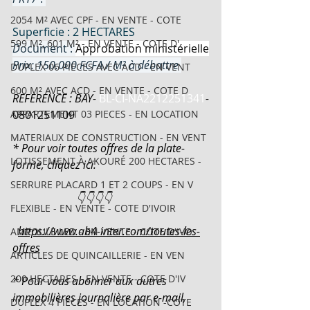
2054 M² AVEC CPF - EN VENTE - COTE
Superficie : 2 HECTARES
599 M², 601 M² - EN VENTE - COTE D'
D
ocument : 
Approbation ministérielle
Prix: 150.000 FCFA / M² à débattre
DUPLEX 06 PIECES AVEC ACD - EN VENT
600 M² AVEC ACD - EN VENTE - COTE D
REFERENCE : BAY-
BL-CI-NA2212251341
-
APPARTEMENT 03 PIECES - EN LOCATION
0801251109
MATERIAUX DE CONSTRUCTION - EN VENT
* Pour voir toutes offres de la plate-
LOTISSEMENT À AKOURÉ 200 HECTARES -
forme, cliquez ici.
SERRURE PLACARD 1 ET 2 COUPS - EN V
                       👇👇👇👇
FLEXIBLE - EN VENTE - COTE D'IVOIR
https://www.ab4-inter.com/toutes-les-
AMPOULE LED - EN VENTE - COTE D'IVO
offres
ARTICLES DE QUINCAILLERIE - EN VEN
200 HECTARES - EN VENTE - COTE D'IV
* Pour vous abonner aux autres 
immobilières journalière par e-mail, 
DUPLEX 4 PIECES - EN LOCATION -COTE