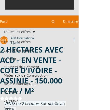
Post
S'inscrire
Toutes les offres
AB4 International
Toutes les offres
8 janv.
2 HECTARES AVEC
Espace Partenaire
ACD - EN VENTE -
Acheter - Louer
Ouvriers du Batiment
COTE D'IVOIRE -
Matériaux de Construction
ASSINIE - 150.000
Réservation Meublée
FCFA / M²
Sanitaire
Noté NaN étoiles sur 5.
carreaux
VENTE
 de 
2 hectares
 Sur 
une île 
au 
Portes
PK17
 . 