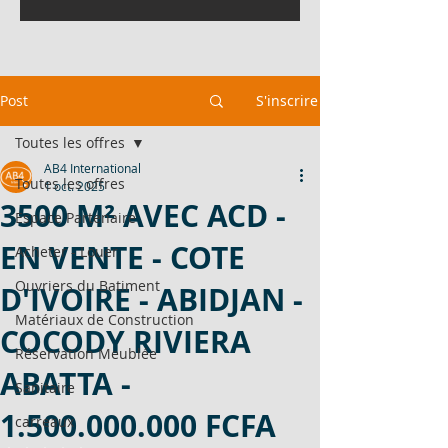
Post
S'inscrire
Toutes les offres
AB4 International
Toutes les offres
1 oct. 2025
3500 M² AVEC ACD -
Espace Partenaire
EN VENTE - COTE
Acheter - Louer
Ouvriers du Batiment
D'IVOIRE - ABIDJAN -
Matériaux de Construction
COCODY RIVIERA
Réservation Meublée
ABATTA -
Sanitaire
1.500.000.000 FCFA
carreaux