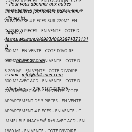
DUPLEX 4 PIECES - EN LOCATION -COTE
* Pour vous abonner aux autres 
PENTHOUSE 5 PIECES SUR 600M²- EN VE
immobilières journalière par e-mail, 
cliquez ici.
VILLA BASSE 4 PIECES SUR 220M²- EN
DUPLEX 5 PIECES - EN VENTE - COTE D
 https: // 
forms.wix.com/r/698740023871773131
VILLA BASSE 5 PIECES - EN LOCATION
0
900 M² - EN VENTE - COTE D'IVOIRE -
Site : 
ab4-inter.com
989 M² AVEC ACD - EN VENTE - COTE D
3 205 M² - EN VENTE - COTE D'IVOIRE
e-mail : 
info@ab4-inter.com
500 M² AVEC ACD - EN VENTE - COTE D
WhatsApp : +225 0101428286
2206 M² AVEC ACD - EN VENTE - COTE
APPARTEMENT DE 3 PIECES - EN VENTE
APPARTEMENT 4 PIECES - EN VENTE - C
IMMEUBLE INACHEVÉ R+8 AVEC ACD - EN
1880 M² - EN VENTE - COTE D'IVOIRE