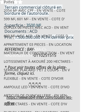
Noté NaN étoiles sur 5.
Portes
Terrain commercial clôturé en 
2054 M² AVEC CPF - EN VENTE - COTE
bordure de l'autoroute.
599 M², 601 M² - EN VENTE - COTE D'
Superficie : 
3500 M²
DUPLEX 06 PIECES AVEC ACD - EN VENT
Documents : ACD
600 M² AVEC ACD - EN VENTE - COTE D
Prix : 
1.500.000.000 FCFA dernier prix
APPARTEMENT 03 PIECES - EN LOCATION
REFERENCE : BAY-
MA-CI-
MATERIAUX DE CONSTRUCTION - EN VENT
NA2505231119
-
0110251515
LOTISSEMENT À AKOURÉ 200 HECTARES -
* Pour voir toutes offres de la plate-
SERRURE PLACARD 1 ET 2 COUPS - EN V
forme, cliquez ici.
FLEXIBLE - EN VENTE - COTE D'IVOIR
                       👇👇👇👇
AMPOULE LED - EN VENTE - COTE D'IVO
ARTICLES DE QUINCAILLERIE - EN VEN
https://www.ab4-inter.com/toutes-les-
offres
200 HECTARES - EN VENTE - COTE D'IV