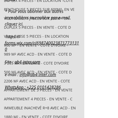
DUPLEX 4 PIECES - EN LOCATION -COTE
PENTHOUSE 5 PIECES SUR 600M²- EN VE
* Pour vous abonner aux autres 
immobilières journalière par e-mail, 
VILLA BASSE 4 PIECES SUR 220M²- EN
cliquez ici.
DUPLEX 5 PIECES - EN VENTE - COTE D
VILLA BASSE 5 PIECES - EN LOCATION
 https: // 
forms.wix.com/r/698740023871773131
900 M² - EN VENTE - COTE D'IVOIRE -
0
989 M² AVEC ACD - EN VENTE - COTE D
Site : 
ab4-inter.com
3 205 M² - EN VENTE - COTE D'IVOIRE
500 M² AVEC ACD - EN VENTE - COTE D
e-mail : 
info@ab4-inter.com
2206 M² AVEC ACD - EN VENTE - COTE
WhatsApp : +225 0101428286
APPARTEMENT DE 3 PIECES - EN VENTE
APPARTEMENT 4 PIECES - EN VENTE - C
IMMEUBLE INACHEVÉ R+8 AVEC ACD - EN
1880 M² - EN VENTE - COTE D'IVOIRE