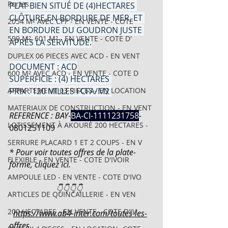
Portes
PLAT BIEN SITUÉ DE (4)HECTARES 
CLÔTURE,EN BORDURE DE MER, ET 
2054 M² AVEC CPF - EN VENTE - COTE
EN BORDURE DU GOUDRON JUSTE 
599 M², 601 M² - EN VENTE - COTE D'
APRÈS LA SERVITUDE.
DUPLEX 06 PIECES AVEC ACD - EN VENT
DOCUMENT : ACD
600 M² AVEC ACD - EN VENTE - COTE D
SUPERFICIE : (4) HECTARES 
APPARTEMENT 03 PIECES - EN LOCATION
PRIX : 120 MILLES FCFA/M2 
MATERIAUX DE CONSTRUCTION - EN VENT
REFERENCE : BAY-
BA-CI-1111231758
-
LOTISSEMENT À AKOURÉ 200 HECTARES -
0801251109
SERRURE PLACARD 1 ET 2 COUPS - EN V
* Pour voir toutes offres de la plate-
FLEXIBLE - EN VENTE - COTE D'IVOIR
forme, cliquez ici.
AMPOULE LED - EN VENTE - COTE D'IVO
                       👇👇👇👇
ARTICLES DE QUINCAILLERIE - EN VEN
200 HECTARES - EN VENTE - COTE D'IV
https://www.ab4-inter.com/toutes-les-
offres