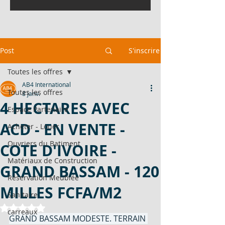
Post
S'inscrire
Toutes les offres
AB4 International
Toutes les offres
8 janv.
4 HECTARES AVEC
Espace Partenaire
ACD - EN VENTE -
Acheter - Louer
Ouvriers du Batiment
COTE D'IVOIRE -
Matériaux de Construction
GRAND BASSAM - 120
Réservation Meublée
MILLES FCFA/M2
Sanitaire
Noté NaN étoiles sur 5.
carreaux
GRAND BASSAM MODESTE. TERRAIN 