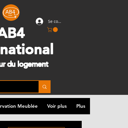
Se connecter
AB4
rnational
eur du logement
rvation Meublée
Voir plus
Plus