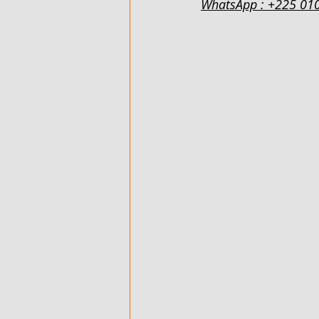
WhatsApp : +225 01
500 M² AVEC ACD - EN VENTE - 