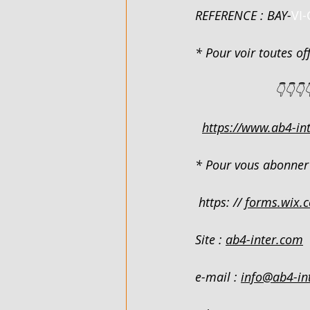
REFERENCE : BAY-
VI
FLEXIBLE - EN VENTE - COTE D'
* Pour voir toutes off
                       👇👇👇
ARTICLES DE QUINCAILLERIE - 
https://www.ab4-int
DUPLEX 4 PIECES - EN LOCATIO
* Pour vous abonner 
VILLA BASSE 4 PIECES SUR 220M
 https: // 
forms.wix.
Site : 
ab4-inter.com
VILLA BASSE 5 PIECES - EN LO
e-mail : 
info@ab4-in
989 M² AVEC ACD - EN VENTE - 