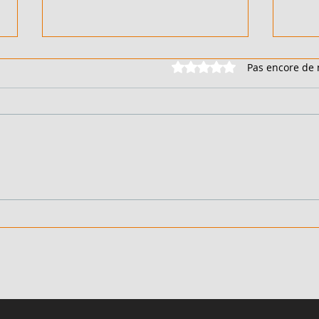
Noté 0 étoile sur 5.
Pas encore de 
500 M² AVEC TF - EN VENTE
2 HE
- COTE D'IVOIRE - ABDJAN -
COTE
RIVIERA PALMERAIE - 130
BASS
000 000 FCFA