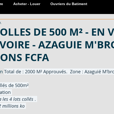
re
Acheter - Louer
Ouvriers du Batiment
.
Réservation Meublée
Sanitaire
carreaux
Portes
OLLES DE 500 M² - EN 
IVOIRE - AZAGUIE M'BR
 COTE
599 M², 601 M² - EN VENTE - COTE D'
IONS FCFA
EN VENT
600 M² AVEC ACD - EN VENTE - COTE D
sur 5.
n 
Total de : 2000 M² Approuvés.  Zone : Azaguié M'b
ollés de 500m²
LOCATION
MATERIAUX DE CONSTRUCTION - EN VENT
ation 
 les 4 lots collés
 . 
2 millions ko
ECTARES -
SERRURE PLACARD 1 ET 2 COUPS - EN V