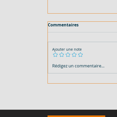
Commentaires
Ajouter une note
150 HECTARES AVEC TF - EN
Rédigez un commentaire...
VENTE - COTE D'IVOIRE -
SASSANDRA - 2 000
FCFA/M²