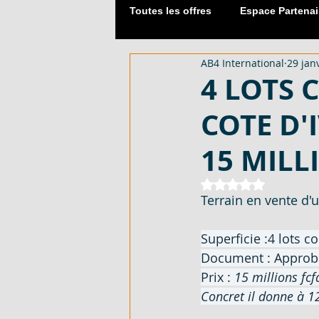
Toutes les offres
Espace Partenai
AB4 International
29 janv
Matériaux de Construction
4 LOTS C
COTE D'
2054 M² AVEC CPF - EN VENTE -
15 MILL
DUPLEX 06 PIECES AVEC ACD - 
Noté NaN étoiles 
Terrain en vente d'u
Superficie :4 lots c
APPARTEMENT 03 PIECES - EN 
Document : Approb
Prix : 
15 millions fcfa
Concret il donne à 1
LOTISSEMENT À AKOURÉ 200 H