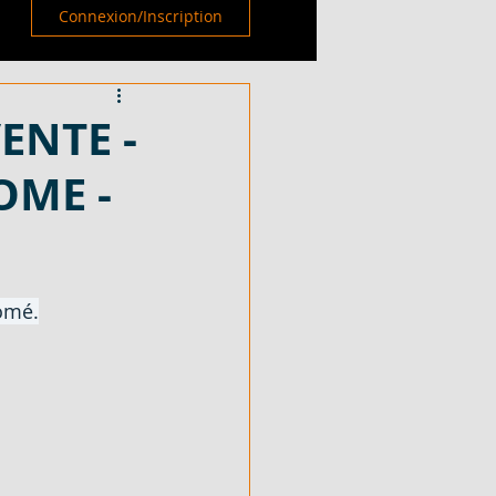
Connexion/Inscription
VENTE -
OME -
romé.