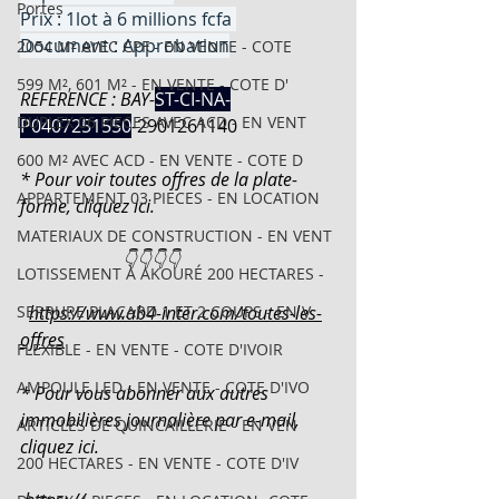
Portes
Prix : 1lot à 6 millions fcfa 
Document : Approbation
2054 M² AVEC CPF - EN VENTE - COTE
599 M², 601 M² - EN VENTE - COTE D'
REFERENCE : BAY-
ST-CI-NA-
DUPLEX 06 PIECES AVEC ACD - EN VENT
P0407251550
-
2901261140
600 M² AVEC ACD - EN VENTE - COTE D
* Pour voir toutes offres de la plate-
APPARTEMENT 03 PIECES - EN LOCATION
forme, cliquez ici.
MATERIAUX DE CONSTRUCTION - EN VENT
                       👇👇👇👇
LOTISSEMENT À AKOURÉ 200 HECTARES -
SERRURE PLACARD 1 ET 2 COUPS - EN V
https://www.ab4-inter.com/toutes-les-
offres
FLEXIBLE - EN VENTE - COTE D'IVOIR
AMPOULE LED - EN VENTE - COTE D'IVO
* Pour vous abonner aux autres 
immobilières journalière par e-mail, 
ARTICLES DE QUINCAILLERIE - EN VEN
cliquez ici.
200 HECTARES - EN VENTE - COTE D'IV