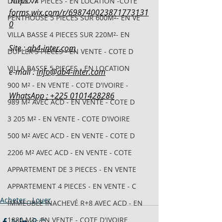
 https: // 
DUPLEX 4 PIECES - EN LOCATION -COTE
forms.wix.com/r/698740023871773131
PENTHOUSE 5 PIECES SUR 600M²- EN VE
0
VILLA BASSE 4 PIECES SUR 220M²- EN
Site : 
ab4-inter.com
DUPLEX 5 PIECES - EN VENTE - COTE D
VILLA BASSE 5 PIECES - EN LOCATION
e-mail : 
info@ab4-inter.com
900 M² - EN VENTE - COTE D'IVOIRE -
WhatsApp : +225 0101428286
989 M² AVEC ACD - EN VENTE - COTE D
3 205 M² - EN VENTE - COTE D'IVOIRE
500 M² AVEC ACD - EN VENTE - COTE D
2206 M² AVEC ACD - EN VENTE - COTE
APPARTEMENT DE 3 PIECES - EN VENTE
APPARTEMENT 4 PIECES - EN VENTE - C
Acheter - Louer
IMMEUBLE INACHEVÉ R+8 AVEC ACD - EN
1880 M² - EN VENTE - COTE D'IVOIRE