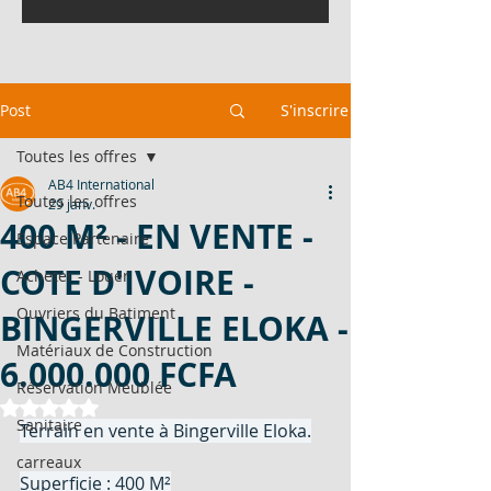
Post
S'inscrire
Toutes les offres
AB4 International
Toutes les offres
29 janv.
400 M² - EN VENTE -
Espace Partenaire
COTE D'IVOIRE -
Acheter - Louer
Ouvriers du Batiment
BINGERVILLE ELOKA -
Matériaux de Construction
6.000.000 FCFA
Réservation Meublée
Noté NaN étoiles sur 5.
Sanitaire
Terrain en vente à Bingerville Eloka.
carreaux
Superficie : 400 M²