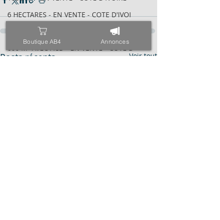
6 HECTARES - EN VENTE - COTE D'IVOI
1838 M² - EN VENTE - COTE D'IVOIRE
Boutique AB4
Annonces
600 M² AVEC ACD - EN VENTE - COTE D
Posts récents
Voir tout
2095 M² AVEC ACD - EN VENTE - COTE
VILLA BASSE 04 PIÈCES - EN VENTE -
6 HECTARES - EN VENTE - COTE D'IVOI
34 HECTARES - EN VENTE - COTE D'IVO
1843M² AVEC CPF - EN VENTE - COTE D
4000 M² AVEC ACD - EN VENTE - COTE
971 M² AVEC ACD - EN VENTE - COTE D
ESPACE - EN VENTE - COTE D'IVOIRE -
TRIPLEX SUR 600 M² - EN VENTE - COT
400 M² AVEC ACD - EN VENTE - COTE D