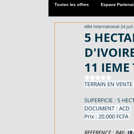
Toutes les offres
Espace Partenai
AB4 International
24 juil
Matériaux de Construction
5 HECTA
D'IVOIR
2054 M² AVEC CPF - EN VENTE -
11 IEME
DUPLEX 06 PIECES AVEC ACD - 
Noté NaN étoiles 
TERRAIN EN VENTE 
SUPERFICIE : 5 HEC
APPARTEMENT 03 PIECES - EN 
DOCUMENT : ACD 
Prix : 20.000 FCFA 
LOTISSEMENT À AKOURÉ 200 H
REFERENCE : BAY-
IR