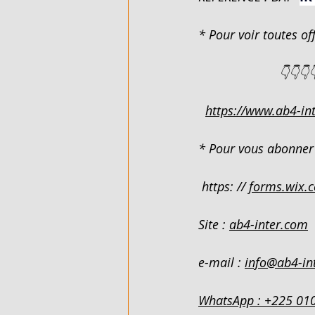
* Pour voir toutes off
FLEXIBLE - EN VENTE - COTE D'
                       👇👇👇
ARTICLES DE QUINCAILLERIE - 
https://www.ab4-int
DUPLEX 4 PIECES - EN LOCATIO
* Pour vous abonner 
 https: // 
forms.wix.
VILLA BASSE 4 PIECES SUR 220M
Site : 
ab4-inter.com
VILLA BASSE 5 PIECES - EN LO
e-mail : 
info@ab4-in
WhatsApp : +225 01
989 M² AVEC ACD - EN VENTE - 