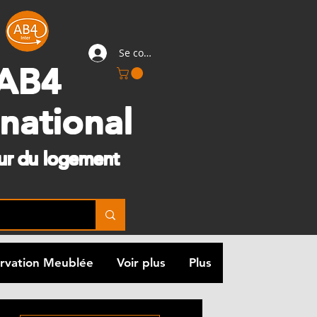
Se connecter
AB4
rnational
eur du logement
rvation Meublée
Voir plus
Plus