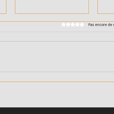
Noté 0 étoile sur 5.
Pas encore de 
DUPLEX 6 PIÈCES - EN
DUPL
VENTE - COTE D'IVOIRE -
VENT
FEH KESSE - 90 000 000
BING
FCFA
FCF