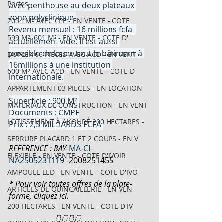
Portes
avec penthouse au deux plateaux 
zone polyclinique 
2054 M² AVEC CPF - EN VENTE - COTE
Revenu mensuel : 16 millions fcfa  
599 M², 601 M² - EN VENTE - COTE D'
actuellement vide. Il est aussi 
possible de louer tout le bâtiment à 
DUPLEX 06 PIECES AVEC ACD - EN VENT
16millions à une institution 
600 M² AVEC ACD - EN VENTE - COTE D
internationale.
APPARTEMENT 03 PIECES - EN LOCATION
Superficie : 900 M² 
MATERIAUX DE CONSTRUCTION - EN VENT
Documents : CMPF
LOTISSEMENT À AKOURÉ 200 HECTARES -
Prix : 2,5 MILLIARDS FCFA 
SERRURE PLACARD 1 ET 2 COUPS - EN V
REFERENCE : BAY-
MA-CI-
FLEXIBLE - EN VENTE - COTE D'IVOIR
NA2505231119
-
2008251455
AMPOULE LED - EN VENTE - COTE D'IVO
* Pour voir toutes offres de la plate-
ARTICLES DE QUINCAILLERIE - EN VEN
forme, cliquez ici.
200 HECTARES - EN VENTE - COTE D'IV
                       👇👇👇👇