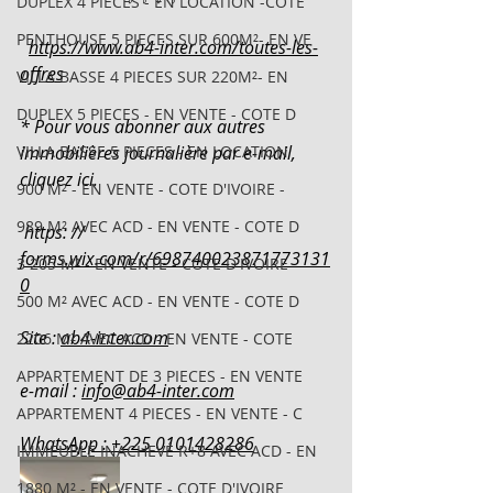
DUPLEX 4 PIECES - EN LOCATION -COTE
PENTHOUSE 5 PIECES SUR 600M²- EN VE
https://www.ab4-inter.com/toutes-les-
offres
VILLA BASSE 4 PIECES SUR 220M²- EN
DUPLEX 5 PIECES - EN VENTE - COTE D
* Pour vous abonner aux autres 
VILLA BASSE 5 PIECES - EN LOCATION
immobilières journalière par e-mail, 
cliquez ici.
900 M² - EN VENTE - COTE D'IVOIRE -
989 M² AVEC ACD - EN VENTE - COTE D
 https: // 
forms.wix.com/r/698740023871773131
3 205 M² - EN VENTE - COTE D'IVOIRE
0
500 M² AVEC ACD - EN VENTE - COTE D
Site : 
ab4-inter.com
2206 M² AVEC ACD - EN VENTE - COTE
APPARTEMENT DE 3 PIECES - EN VENTE
e-mail : 
info@ab4-inter.com
APPARTEMENT 4 PIECES - EN VENTE - C
WhatsApp : +225 0101428286
IMMEUBLE INACHEVÉ R+8 AVEC ACD - EN
1880 M² - EN VENTE - COTE D'IVOIRE