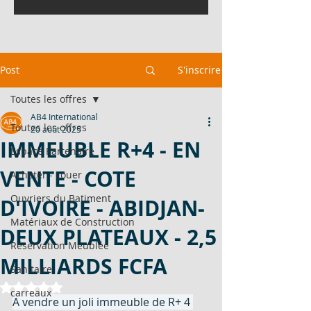
Post
S'inscrire
Toutes les offres
AB4 International
Toutes les offres
20 août 2025
IMMEUBLE R+4 - EN
Espace Partenaire
VENTE - COTE
Acheter - Louer
Ouvriers du Batiment
D'IVOIRE - ABIDJAN-
Matériaux de Construction
DEUX PLATEAUX - 2,5
Réservation Meublée
MILLIARDS FCFA
Sanitaire
Noté NaN étoiles sur 5.
carreaux
A vendre un joli immeuble de R+ 4 